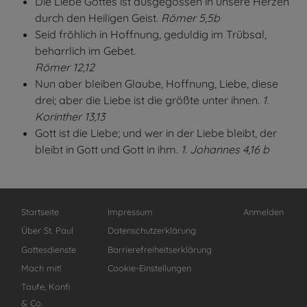
Die Liebe Gottes ist ausgegossen in unsere Herzen
durch den Heiligen Geist.
Römer 5,5b
Seid fröhlich in Hoffnung, geduldig im Trübsal,
beharrlich im Gebet.
Römer 12,12
Nun aber bleiben Glaube, Hoffnung, Liebe, diese
drei; aber die Liebe ist die größte unter ihnen.
1.
Korinther 13,13
Gott ist die Liebe; und wer in der Liebe bleibt, der
bleibt in Gott und Gott in ihm.
1. Johannes 4,16 b
Hauptnavigation
Fußbereichsmenü
Benutzermenü
Startseite
Impressum
Anmelden
Über St. Paul
Datenschutzerklärung
Gottesdienste
Barrierefreiheitserklärung
Mach mit!
Cookie-Einstellungen
Taufe, Konfi
& Co.