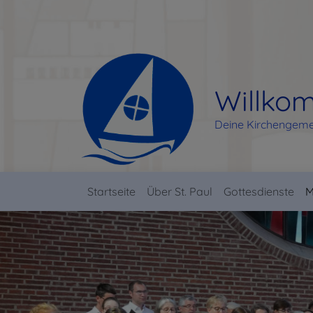
Direkt
zum
Inhalt
Willkom
Deine Kirchengeme
Startseite
Über St. Paul
Gottesdienste
M
Hauptnavigation