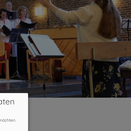
aten
 möchten.