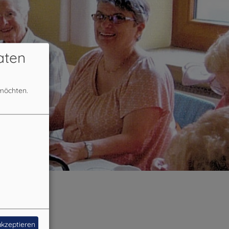
aten
 möchten.
akzeptieren