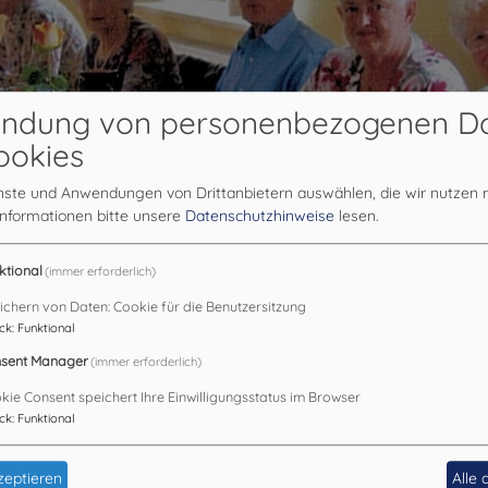
ndung von personenbezogenen D
ookies
enste und Anwendungen von Drittanbietern auswählen, die wir nutzen
Informationen bitte unsere
Datenschutzhinweise
lesen.
ktional
(immer erforderlich)
ichern von Daten: Cookie für die Benutzersitzung
ck
:
Funktional
sent Manager
(immer erforderlich)
kie Consent speichert Ihre Einwilligungsstatus im Browser
ck
:
Funktional
zeptieren
Alle 