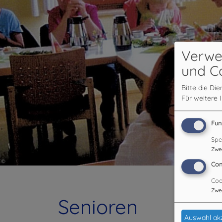
Verwe
und C
Bitte die Di
Für weitere 
Fun
Spe
Zwe
Con
Coo
Zwe
Senioren
Auswahl ak