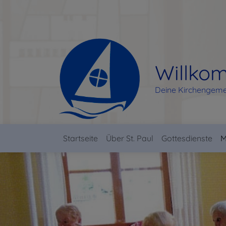
Direkt
zum
Inhalt
Willkom
Deine Kirchengeme
Startseite
Über St. Paul
Gottesdienste
M
Hauptnavigation