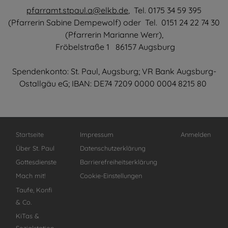
pfarramt.stpaul.a@elkb.de
, Tel. 0175 34 59 395
(Pfarrerin Sabine Dempewolf) oder Tel. 0151 24 22 74 30
(Pfarrerin Marianne Werr),
Fröbelstraße 1 86157 Augsburg
Spendenkonto: St. Paul, Augsburg; VR Bank Augsburg-
Ostallgäu eG; IBAN: DE74 7209 0000 0004 8215 80
Hauptnavigation
Fußbereichsmenü
Benutzermenü
Startseite
Impressum
Anmelden
Über St. Paul
Datenschutzerklärung
Gottesdienste
Barrierefreiheitserklärung
Mach mit!
Cookie-Einstellungen
Taufe, Konfi
& Co.
KiTas &
Sozialstation