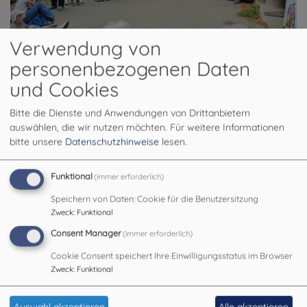
Verwendung von
personenbezogenen Daten
und Cookies
Bitte die Dienste und Anwendungen von Drittanbietern
auswählen, die wir nutzen möchten.
Für weitere Informationen
bitte unsere
Datenschutzhinweise
lesen.
Funktional
(immer erforderlich)
Gemeindebrief 05-08/26
Speichern von Daten: Cookie für die Benutzersitzung
Unser neuer Gemeindebrief ist da!
Zweck
:
Funktional
Consent Manager
(immer erforderlich)
>> Hier können Sie ihn komfortabel online lesen
Cookie Consent speichert Ihre Einwilligungsstatus im Browser
Zweck
:
Funktional
Wir wünschen viel Freude beim Lesen uns Schmökern.
Auswahl akzeptieren
Alle akzeptieren